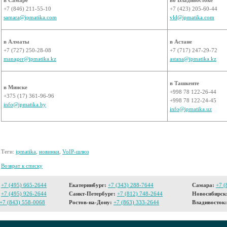
в Самаре
во Владивостоке
+7 (846) 211-55-10
+7 (423) 205-60-44
samara@ipmatika.com
vld@ipmatika.com
в Алматы
в Астане
+7 (727) 250-28-08
+7 (717) 247-29-72
manager@ipmatika.kz
astana@ipmatika.kz
в Ташкенте
в Минске
+998 78 122-26-44
+375 (17) 361-96-96
+998 78 122-24-45
info@ipmatika.by
info@ipmatika.uz
Теги:
ipmatika
,
новинки
,
VoIP-шлюз
Возврат к списку
+7 (495) 665-2644
Екатеринбург:
+7 (343) 288-7644
Самара:
+7 (
+7 (495) 926-2644
Санкт-Петербург:
+7 (812) 748-2644
Новосибирск
+7 (843) 558-0068
Ростов-на-Дону:
+7 (863) 333-2644
Владивосток: