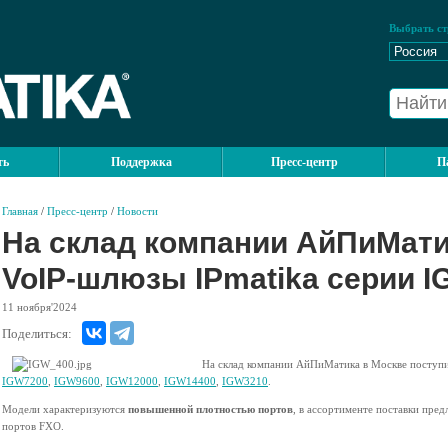
Выбрать ст
ть
Поддержка
Пресс-центр
П
Главная
/
Пресс-центр
/
Новости
На склад компании АйПиМати
VoIP-шлюзы IPmatika серии 
11
ноября'2024
Поделиться:
На склад компании АйПиМатика в Москве поступ
IGW7200
,
IGW9600
,
IGW12000
,
IGW14400
,
IGW3210
.
Модели характеризуются
повышенной плотностью портов
, в ассортименте поставки пре
портов FXO.