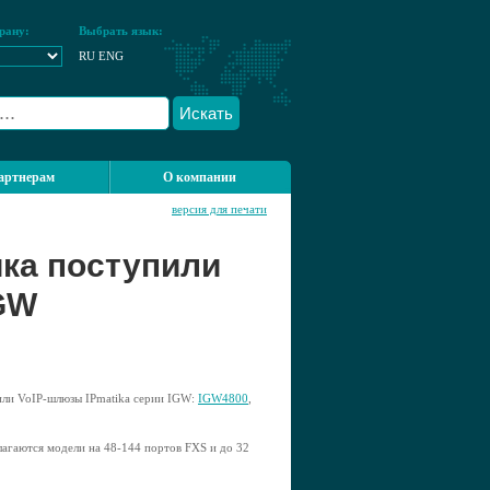
рану:
Выбрать язык:
RU
ENG
Искать
артнерам
О компании
версия для печати
ка поступили
IGW
или VoIP-шлюзы IPmatika серии IGW:
IGW4800
,
длагаются модели на 48-144 портов FXS и до 32