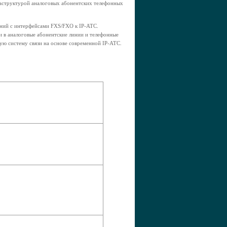
аструктурой аналоговых абонентских телефонных
ний с интерфейсами FXS/FXO к IP-АТС.
и в аналоговые абонентские линии и телефонные
ую систему связи на основе современной IP-АТС.