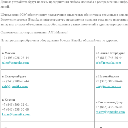
Данные устройства будут полезны предприятиям любого масштаба с распределенной инфр
линий.
Шлюзы серии IGW обеспечивают подключение аналоговых абонентских терминалов или ли
Включение шлюзов IPmatika в инфраструктуру предприятия позволит сохранить инвестици
аппараты, а также объединить парк оборудования разных поколений в единую корпоративн
Становитесь партнером компании АйПиМатика!
По вопросам приобретения оборудования бренда IPmatika обращайтесь по адресам:
в Москве
в Санкт-Петербурге
+7 (495) 926-26-44
+7 (812) 748-26-44
sales@ipmatika.com
spb@ipmatika.com
в Екатеринбурге
в Новосибирске
+7 (343) 288-76-44
+7 (383) 383-26-44
ekb@ipmatika.com
nsk@ipmatika.com
в Казани
в Ростове-на-Дону
+7 (843) 590-02-01
+7 (863) 333-26-44
+7 (843) 558-00-68
rostov@ipmatika.com
kazan@ipmatika.com