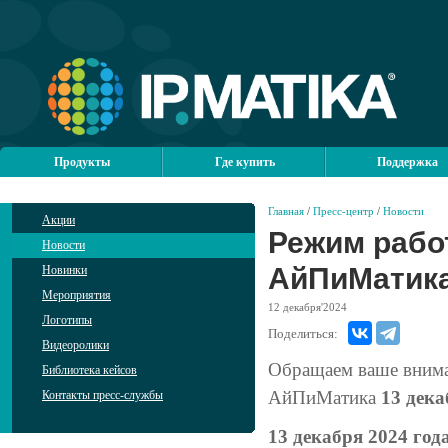
Продукты
Где купить
Поддержка
Главная
/
Пресс-центр
/
Новости
Акции
Режим рабо
Новости
АйПиМатика
Новинки
Мероприятия
12
декабря'2024
Логотипы
Поделиться:
Видеоролики
Обращаем ваше вним
Библиотека кейсов
АйПиМатика
13 дека
Контакты пресс-службы
13 декабря 2024 год