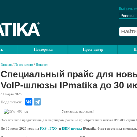
Выбрать ст
ть
Поддержка
Пресс-центр
П
Главная
/
Пресс-центр
/
Новости
Специальный прайс для новы
VoIP-шлюзы IPmatika до 30 ию
31
марта'2025
Поделиться:
Уважаемые партнеры!
Эксклюзивное предложение для партнеров, ранее не приобретавших шлюзы IPmatka серии
До 30 июня 2025 года на
FXS-, FXO-
и
ISDN-шлюзы
IPmatika будут доступны специал