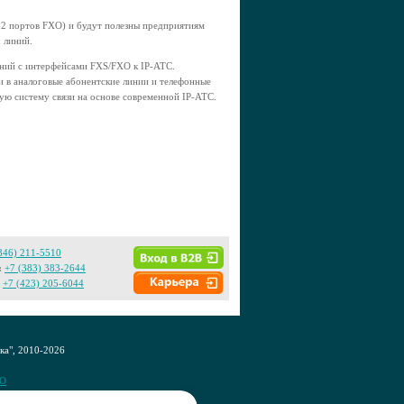
32 портов FXO) и будут полезны предприятиям
 линий.
ний с интерфейсами FXS/FXO к IP-АТС.
и в аналоговые абонентские линии и телефонные
ую систему связи на основе современной IP-АТС.
846) 211-5510
:
+7 (383) 383-2644
+7 (423) 205-6044
а", 2010-2026
CO