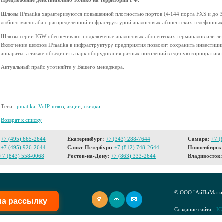
Предложение действительно только на территории РФ.
Шлюзы IPmatika характеризуются повышенной плотностью портов (4-144 порта FXS и до 
любого масштаба с распределенной инфраструктурой аналоговых абонентских телефонных
Шлюзы серии IGW обеспечивают подключение аналоговых абонентских терминалов или ли
Включение шлюзов IPmatika в инфраструктуру предприятия позволит сохранить инвестици
аппараты, а также объединить парк оборудования разных поколений в единую корпоративн
Актуальный прайс уточняйте у Вашего менеджера.
Теги:
ipmatika
,
VoIP-шлюз
,
акции
,
скидки
Возврат к списку
+7 (495) 665-2644
Екатеринбург:
+7 (343) 288-7644
Самара:
+7 (
+7 (495) 926-2644
Санкт-Петербург:
+7 (812) 748-2644
Новосибирск
+7 (843) 558-0068
Ростов-на-Дону:
+7 (863) 333-2644
Владивосток:
© ООО "АйПиМатик
на рассылку
Создание сайта -
I