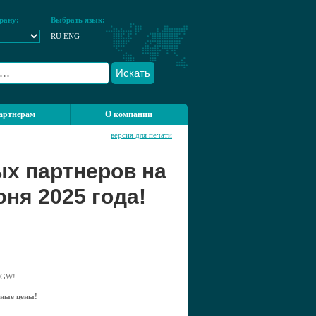
рану:
Выбрать язык:
RU
ENG
Искать
артнерам
О компании
версия для печати
х партнеров на
ня 2025 года!
 IGW!
ьные цены!