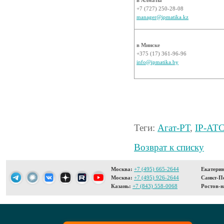
+7 (727) 250-28-08
manager@ipmatika.kz
в Минске
+375 (17) 361-96-96
info@ipmatika.by
Теги:
Агат-РТ
,
IP-АТ
Возврат к списку
Москва:
+7 (495) 665-2644
Екатерин
Москва:
+7 (495) 926-2644
Санкт-Пе
Казань:
+7 (843) 558-0068
Ростов-н