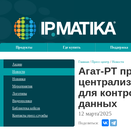
Продукты
Где купить
Поддержка
Главная
/
Пресс-центр
/
Новости
Акции
Агат-РТ п
Новости
централиз
Новинки
Мероприятия
для контр
Логотипы
данных
Видеоролики
Библиотека кейсов
12
марта'2025
Контакты пресс-службы
Поделиться: