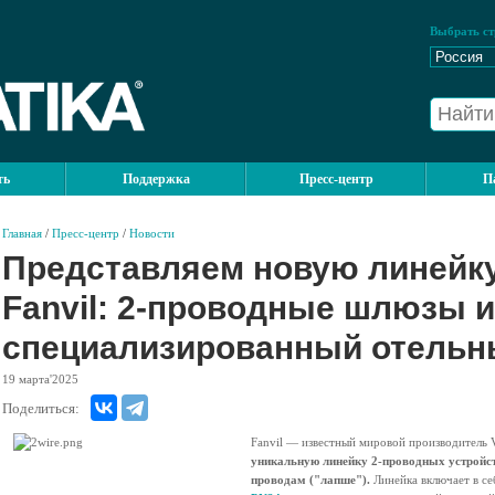
Выбрать ст
ть
Поддержка
Пресс-центр
П
Главная
/
Пресс-центр
/
Новости
Представляем новую линейку
Fanvil: 2-проводные шлюзы и
специализированный отельн
19
марта'2025
Поделиться:
Fanvil — известный мировой производитель
уникальную линейку 2-проводных устройс
проводам ("лапше").
Линейка включает в се