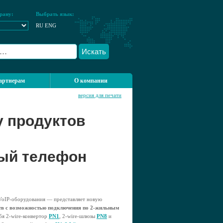
рану:
Выбрать язык:
RU
ENG
Искать
артнерам
О компании
версия для печати
 продуктов
ый телефон
 VoIP-оборудования — представляет новую
тв с возможностью подключения по 2-жильным
бя 2-wire-конвертор
PN1
, 2-wire-шлюзы
PN8
и