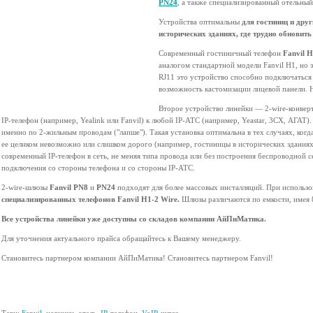
PN24
, а также специализированный отельны
Устройства оптимальны
для гостиниц и дру
исторических зданиях, где трудно обновить
Современный гостиничный телефон
Fanvil H
аналогом стандартной модели Fanvil H1, но 
RJ11 это устройство способно подключаться
возможность кастомизации лицевой панели. H
Второе устройство линейки — 2-wire-конве
IP-телефон (например, Yealink или Fanvil) к любой IP-АТС (например, Yeastar, 3CX, АГАТ
именно по 2-жильным проводам ("лапше"). Такая установка оптимальна в тех случаях, когда
ее целиком невозможно или слишком дорого (например, гостиницы в исторических здания
современный IP-телефон в сеть, не меняя типа провода или без построения беспроводной с
подключения со стороны телефона и со стороны IP-АТС.
2-wire-шлюзы
Fanvil PN8
и
PN24
подходят для более массовых инсталляций. При использ
специализированных телефонов Fanvil H1-2 Wire.
Шлюзы различаются по емкости, имея 8
Все устройства линейки уже доступны со складов компании АйПиМатика.
Для уточнения актуального прайса обращайтесь к Вашему менеджеру.
Становитесь партнером компании АйПиМатика! Становитесь партнером Fanvil!