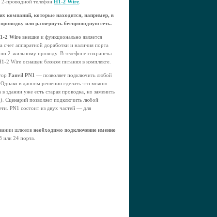
й 2-проводной телефон
H1-2 Wire
.
гих компаний, которые находятся, например, в
 проводку или развернуть беспроводную сеть.
1-2 Wire
внешне и функционально является
за счет аппаратной доработки и наличия порта
 по 2-жильному проводу. В телефоне сохранена
1-2 Wire оснащен блоком питания в комплекте.
ртор
Fanvil PN1
— позволяет подключить любой
). Однако в данном решении сделать это можно
 в здании уже есть старая проводка, но заменить
х). Сценарий позволяет подключить любой
ети. PN1 состоит из двух частей — для
овании шлюзов
необходимо подключение именно
 или 24 порта.