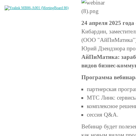
24 апреля 2025 года
Кибардин, заместите
(ООО "АйПиМатика")
Юрий Дзендзюра про
АйПиМатика: зараба
видов бизнес-комму
Программа вебинар
партнерская прогр
МТС Линк: сервисы
комплексное решен
сессия Q&A.
Вебинар будет полезе
как новым видом прод