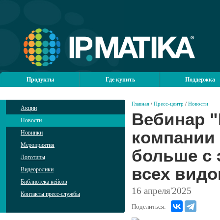
Продукты
Где купить
Поддержка
Главная
/
Пресс-центр
/
Новости
Акции
Вебинар 
Новости
компании
Новинки
Мероприятия
больше с 
Логотипы
всех видо
Видеоролики
Библиотека кейсов
16
апреля'2025
Контакты пресс-службы
Поделиться: