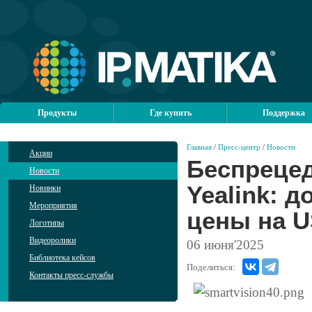
Продукты
Где купить
Поддержка
Главная
/
Пресс-центр
/
Новости
Акции
Беспрецед
Новости
Yealink: 
Новинки
Мероприятия
цены на U
Логотипы
Видеоролики
06
июня'2025
Библиотека кейсов
Поделиться:
Контакты пресс-службы