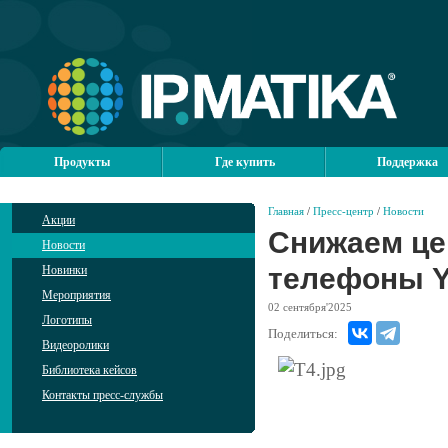
Продукты
Где купить
Поддержка
Главная
/
Пресс-центр
/
Новости
Акции
Снижаем це
Новости
телефоны Ye
Новинки
Мероприятия
02
сентября'2025
Логотипы
Поделиться:
Видеоролики
Библиотека кейсов
Контакты пресс-службы