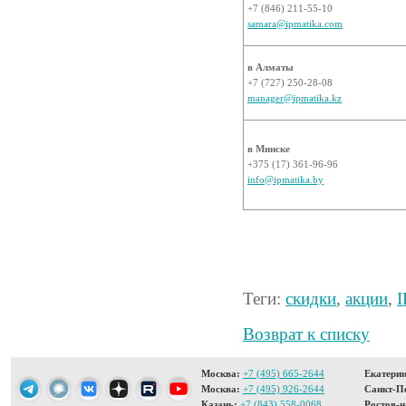
+7 (846) 211-55-10
samara@ipmatika.com
в Алматы
+7 (727) 250-28-08
manager@ipmatika.kz
в Минске
+375 (17) 361-96-96
info@ipmatika.by
Теги:
скидки
,
акции
,
I
Возврат к списку
Москва:
+7 (495) 665-2644
Екатерин
Москва:
+7 (495) 926-2644
Санкт-Пе
Казань:
+7 (843) 558-0068
Ростов-н