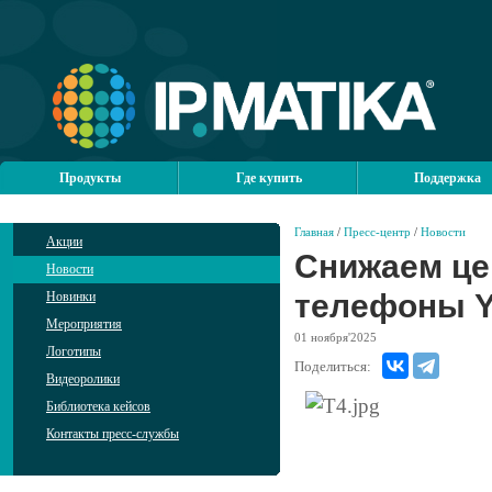
Продукты
Где купить
Поддержка
Главная
/
Пресс-центр
/
Новости
Акции
Снижаем це
Новости
телефоны Y
Новинки
Мероприятия
01
ноября'2025
Логотипы
Поделиться:
Видеоролики
Библиотека кейсов
Контакты пресс-службы