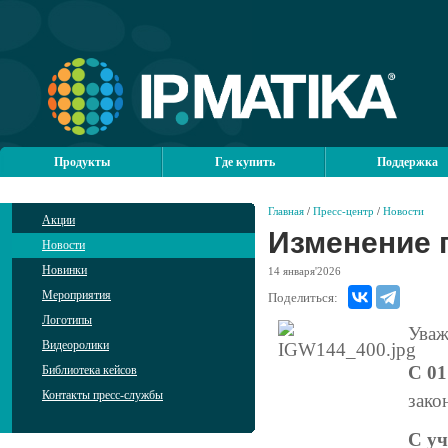
Продукты
Где купить
Поддержка
Главная
/
Пресс-центр
/
Новости
Акции
Изменение 
Новости
Новинки
14
января'2026
Мероприятия
Поделиться:
Логотипы
Уваж
Видеоролики
С 01
Библиотека кейсов
Контакты пресс-службы
зако
С уч