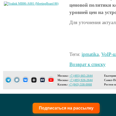
ценовой политики 
уровней цен на устр
Для уточнения актуал
Теги:
ipmatika
,
VoIP-
Возврат к списку
Москва:
+7 (495) 665-2644
Екатерин
Москва:
+7 (495) 926-2644
Санкт-Пе
Казань:
+7 (843) 558-0068
Ростов-н
Подписаться на рассылку