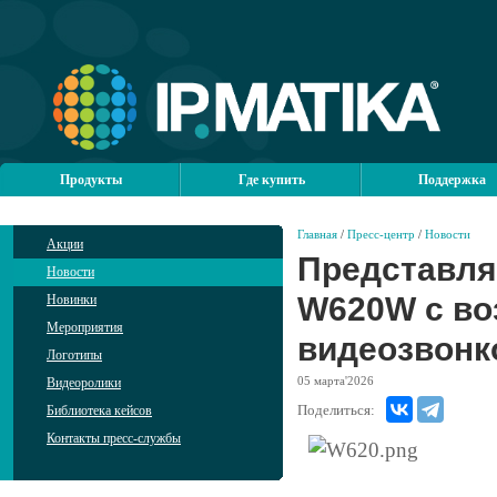
Продукты
Где купить
Поддержка
Главная
/
Пресс-центр
/
Новости
Акции
Представляе
Новости
W620W с во
Новинки
Мероприятия
видеозвонк
Логотипы
05
марта'2026
Видеоролики
Поделиться:
Библиотека кейсов
Контакты пресс-службы