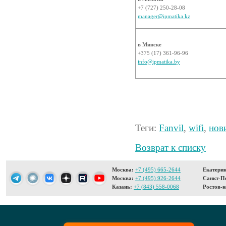
+7 (727) 250-28-08
manager@ipmatika.kz
в Минске
+375 (17) 361-96-96
info@ipmatika.by
Теги:
Fanvil
,
wifi
,
нов
Возврат к списку
Москва:
+7 (495) 665-2644
Екатерин
Москва:
+7 (495) 926-2644
Санкт-Пе
Казань:
+7 (843) 558-0068
Ростов-н