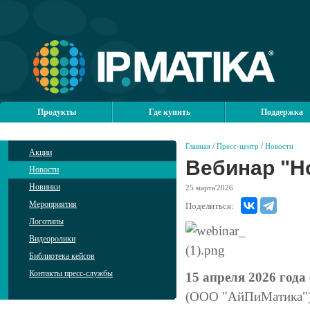
Продукты
Где купить
Поддержка
Главная
/
Пресс-центр
/
Новости
Акции
Вебинар "Но
Новости
Новинки
25
марта'2026
Мероприятия
Поделиться:
Логотипы
Видеоролики
Библиотека кейсов
Контакты пресс-службы
15 апреля 2026 года 
(ООО "АйПиМатика")