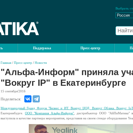
Выбрать ст
ть
Поддержка
Пресс-центр
П
Главная
/
Пресс-центр
/
Новости
"Альфа-Информ" приняла уч
"Вокруг IP" в Екатеринбурге
15
сентября'2016
Поделиться:
Международный Гранд Форум "Бизнес и ИТ. Вокруг ЦОД. Вокруг Облака. Вокруг IoT.
Екатеринбурге.
ООО "Компания Альфа-Информ"
, дистрибьютор ООО "АйПиМатика" в 
выступила в качестве партнера мероприятия, представив на своем стенде оборудование Yea