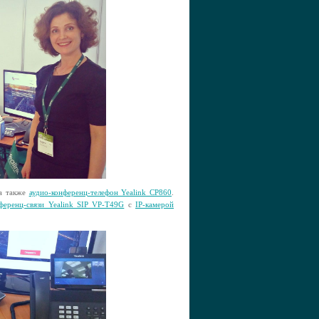
а также
аудио-конференц-телефон Yealink CP860
.
ференц-связи Yealink SIP VP-T49G
с
IP-камерой