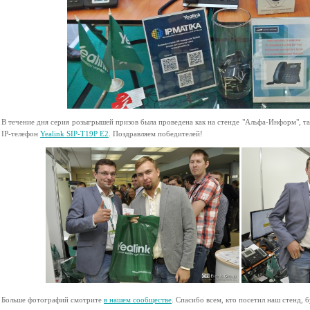
В течение дня серия розыгрышей призов была проведена как на стенде "Альфа-Информ", та
IP-телефон
Yealink SIP-T19P Е2
. Поздравляем победителей!
Больше фотографий смотрите
в нашем сообществе
. Спасибо всем, кто посетил наш стенд,