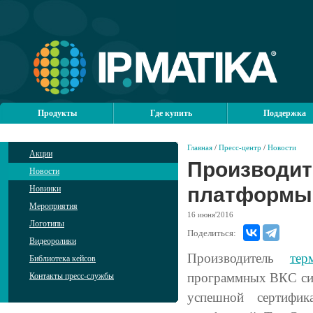
Продукты
Где купить
Поддержка
Главная
/
Пресс-центр
/
Новости
Акции
Производит
Новости
платформы
Новинки
Мероприятия
16
июня'2016
Логотипы
Поделиться:
Видеоролики
Производитель
тер
Библиотека кейсов
программных ВКС с
Контакты пресс-службы
успешной сертифи