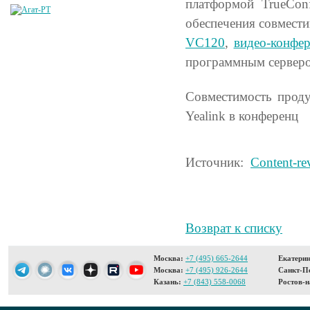
платформой TrueCon
обеспечения совмести
VC120
,
видео-конфе
программным серверо
Совместимость проду
Yealink в конференц
Источник:
Content-re
Возврат к списку
Москва:
+7 (495) 665-2644
Екатерин
Москва:
+7 (495) 926-2644
Санкт-Пе
Казань:
+7 (843) 558-0068
Ростов-н