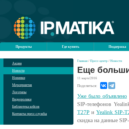
Продукты
Где купить
Поддержка
Главная
/
Пресс-центр
/
Новости
Акции
Еще большие
Новости
Новинки
11
марта'2016
Мероприятия
Поделиться:
Логотипы
Уже было объявлено
Видеоролики
SIP-телефонов Yeali
Библиотека кейсов
T27P
и
Yealink SIP-
Контакты пресс-службы
скидка на данные SIP