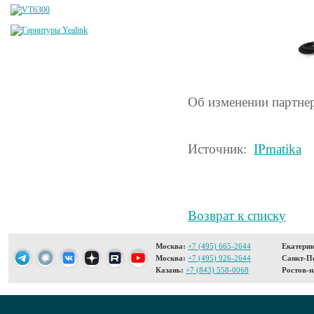
Об изменении партне
Источник:
IPmatika
Возврат к списку
Москва:
+7 (495) 665-2644
Екатерин
Москва:
+7 (495) 926-2644
Санкт-Пе
Казань:
+7 (843) 558-0068
Ростов-н