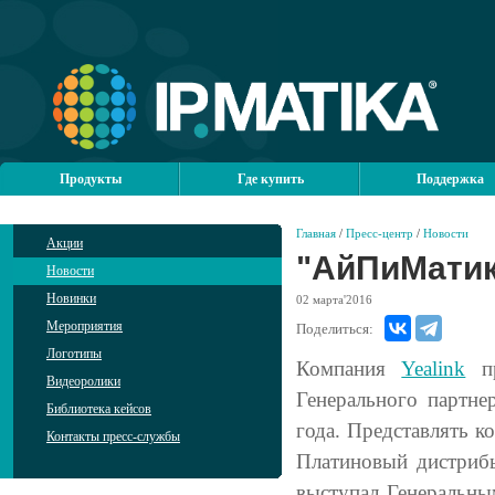
Продукты
Где купить
Поддержка
Главная
/
Пресс-центр
/
Новости
Акции
"АйПиМатик
Новости
Новинки
02
марта'2016
Мероприятия
Поделиться:
Логотипы
Компания
Yealink
пр
Видеоролики
Генерального партне
Библиотека кейсов
года. Представлять к
Контакты пресс-службы
Платиновый дистриб
выступал Генеральны