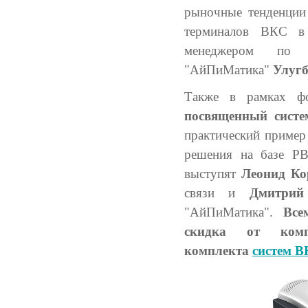
рыночные тенденции
терминалов ВКС в 
менеджером по п
"АйПиМатика"
Улуг
Также в рамках ф
посвященный сис
практический пример 
решения на базе PB
выступят
Леонид К
связи и
Дмитрий
"АйПиМатика".
Все
скидка от ко
комплекта
систем 