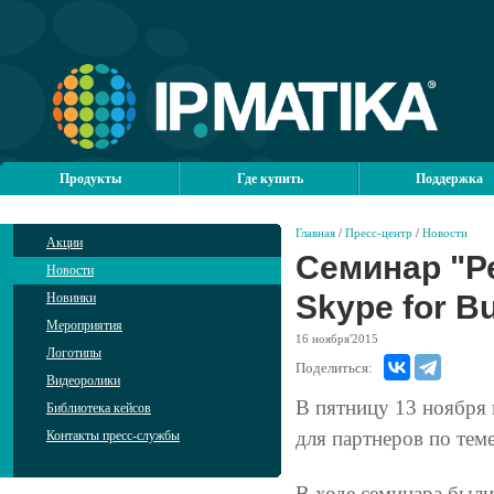
Продукты
Где купить
Поддержка
Главная
/
Пресс-центр
/
Новости
Акции
Семинар "Ре
Новости
Skype for B
Новинки
Мероприятия
16
ноября'2015
Логотипы
Поделиться:
Видеоролики
В пятницу 13 ноября
Библиотека кейсов
для партнеров по теме
Контакты пресс-службы
В ходе семинара был