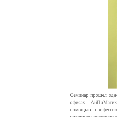
Семинар прошел одно
офисах "АйПиМатики
помощью професси
участники участвова