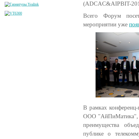
(ADCAC&AIPBIT-2015)
Всего Форум посе
мероприятии уже
поя
В рамках конференц
ООО "АйПиМатика", в
преимущества объе
публике о телеком