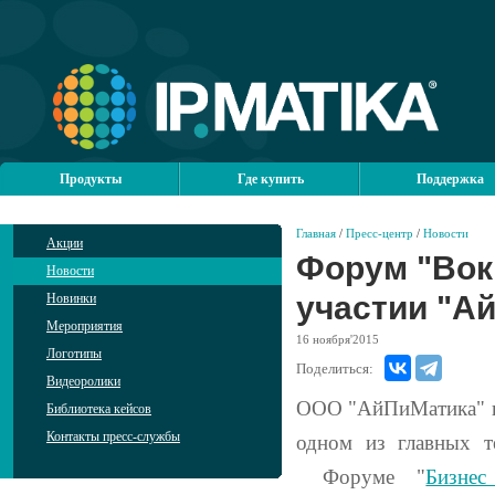
Продукты
Где купить
Поддержка
Главная
/
Пресс-центр
/
Новости
Акции
Форум "Вокр
Новости
участии "А
Новинки
Мероприятия
16
ноября'2015
Логотипы
Поделиться:
Видеоролики
ООО "АйПиМатика" и 
Библиотека кейсов
Контакты пресс-службы
одном из главных т
Форуме
"
Бизне