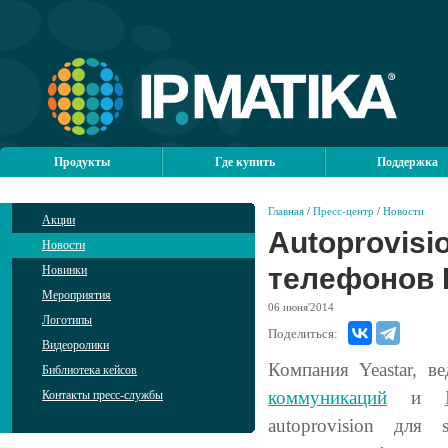
Продукты
Где купить
Поддержка
Главная
/
Пресс-центр
/
Новости
Акции
Аutoprovisi
Новости
телефонов 
Новинки
Мероприятия
06
июня'2014
Логотипы
Поделиться:
Видеоролики
Компания Yeastar, 
Библиотека кейсов
коммуникаций
и
Контакты пресс-службы
autoprovision для 