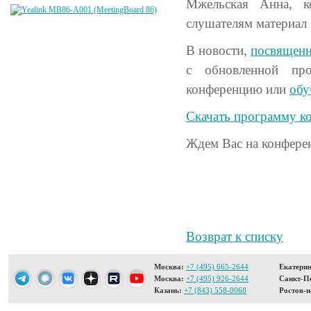
Мжельская Анна, к
слушателям материал 
В новости,
посвященн
с обновленной про
конференцию или
обу
Скачать программу к
Ждем Вас на конфере
Возврат к списку
Москва:
+7 (495) 665-2644
Екатерин
Москва:
+7 (495) 926-2644
Санкт-Пе
Казань:
+7 (843) 558-0068
Ростов-н