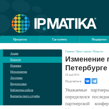
Продукты
Где купить
Поддержка
Главная
/
Пресс-центр
/
Новости
Акции
Изменение 
Новости
Петербурге
Новинки
Мероприятия
28
мая'2014
Логотипы
Поделиться:
Видеоролики
Уважаемые партнер
Библиотека кейсов
определился последн
Контакты пресс-службы
партнерской конфе