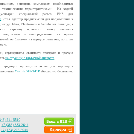
-дизайном, оснащена комплексом необходимых
 техническими характеристиками. На задней
дусмотрен специальный разъем EHS для
6
. Этот адаптер предназначен для подключения к
итур Jabra, Plantronics и Sennheiser. Благодаря
ьких страниц экранного меню, значения
 подписываются непосредственно на экране
вателей от бумажек на корпусе телефона, которые
чную.
ки, сертификаты, стоимость телефона и прочую
нать
на странице с карточкой аппарата
.
 традиции проводится акция для партнеров
 получить
Yealink SIP-T41P
абсолютно бесплатно.
846) 211-5510
:
+7 (383) 383-2644
+7 (423) 205-6044