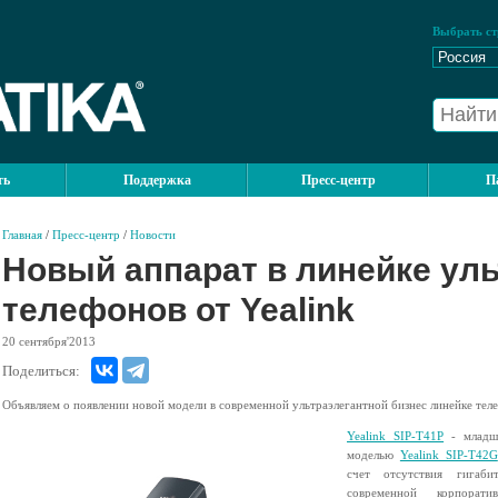
Выбрать ст
ть
Поддержка
Пресс-центр
П
Главная
/
Пресс-центр
/
Новости
Новый аппарат в линейке ул
телефонов от Yealink
20
сентября'2013
Поделиться:
Объявляем о появлении новой модели в современной ультраэлегантной бизнес линейке теле
Yealink SIP-T41P
- младша
моделью
Yealink SIP-T42G
счет отсутствия гигаби
современной корпорат