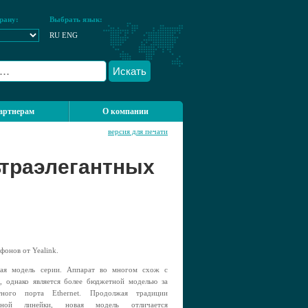
рану:
Выбрать язык:
RU
ENG
Искать
артнерам
О компании
версия для печати
ьтраэлегантных
фонов от Yealink.
я модель серии. Аппарат во многом схож с
, однако является более бюджетной моделью за
тного порта Ethernet. Продолжая традиции
ивной линейки, новая модель отличается