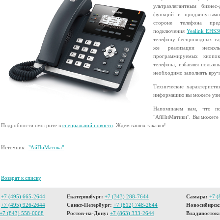
ультраэлегантным бизнес
функций и продвинутыми
стороне телефона пре
подключения
Yealink EHS3
телефону беспроводных гарн
же реализации нескол
программируемых кнопок
телефона, избавляя пользо
необходимо заполнять вру
Технические характеристи
информацию вы можете уз
Напоминаем вам, что по
"АйПиМатики". Вы можете
Подробности смотрите в
специальной новости
. Ждем ваших заказов!
Источник:
"АйПиМатика"
Возврат к списку
+7 (495) 665-2644
Екатеринбург:
+7 (343) 288-7644
Самара:
+7 (
+7 (495) 926-2644
Санкт-Петербург:
+7 (812) 748-2644
Новосибирск
+7 (843) 558-0068
Ростов-на-Дону:
+7 (863) 333-2644
Владивосток: