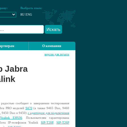
рану:
Выбрать язык:
RU
ENG
Искать
артнерам
О компании
версия для печати
 Jabra
link
 радостью сообщает о завершении тестирования
abra PRO моделей
9470
(а также 9465 Duo, 9460
, 9450 Duo и 9450)
с адаптером для подключения
Yealink EHS36
. Пользователям гарантирована
бота IP-телефонов Yealink
SIP-T28P
,
SIP-T26P