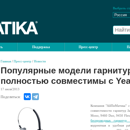
Выбрать ст
ть
Поддержка
Пресс-центр
П
Главная
/
Пресс-центр
/
Новости
Популярные модели гарнитур
полностью совместимы с Yea
17
июля'2013
Поделиться:
Компания "АйПиМатика" с
совместимости гарнитур J
Mono, 9460 Duo, 9450 Flex
беспроводных гарнитур 
корректная и удобная ра