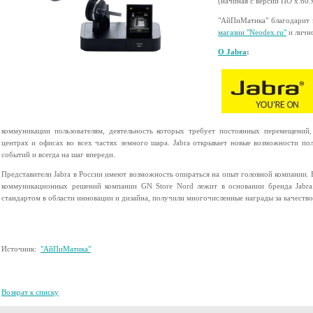
(начиная c версии ПО x.60.
"АйПиМатика" благодарит 
магазин "Neodex.ru"
и личн
О Jabra
:
коммуникации пользователям, деятельность которых требует постоянных перемещений,
центрах и офисах во всех частях земного шара. Jabra открывает новые возможности поль
событий и всегда на шаг впереди.
Представители Jabra в России имеют возможность опираться на опыт головной компании. 
коммуникационных решений компании GN Store Nord лежит в основании бренда Jabra
стандартом в области инновации и дизайна, получили многочисленные награды за качество
Источник:
"АйПиМатика"
Возврат к списку