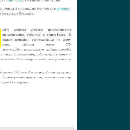
x.x) и
SIP-T38G
с указанными гарнитурами.
за помощь в организации тестирования
интернет-
о Александра Пушкарева.
Jabra является мировым производителем
инновационных гарнитур и спикерфонов. В
офисах компании, расположенных по всему
миру, работает около 875
человек. Jabra предоставляет удобные способы
 а также пользователям, работающим в контакт-
зователям быть всегда на связи, всегда в центре
Более чем 140-летний опыт разработки передовых
. Гарнитуры многократно признавались золотым
 и дизайн продукции.