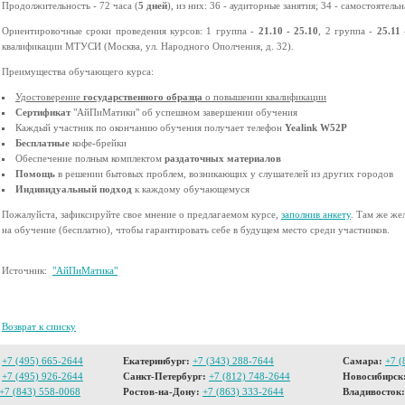
Продолжительность - 72 часа (
5 дней
), из них: 36 - аудиторные занятия; 34 - самостоятель
Ориентировочные сроки проведения курсов: 1 группа -
21.10 - 25.10
, 2 группа -
25.11 
квалификации МТУСИ (Москва, ул. Народного Ополчения, д. 32).
Преимущества обучающего курса:
Удостоверение
государственного образца
о повышении квалификации
Сертификат
"АйПиМатики" об успешном завершении обучения
Каждый участник по окончанию обучения получает телефон
Yealink W52P
Бесплатные
кофе-брейки
Обеспечение полным комплектом
раздаточных материалов
Помощь
в решении бытовых проблем, возникающих у слушателей из других городов
Индивидуальный подход
к каждому обучающемуся
Пожалуйста, зафиксируйте свое мнение о предлагаемом курсе,
заполнив анкету
. Там же же
на обучение (бесплатно), чтобы гарантировать себе в будущем место среди участников.
Источник:
"АйПиМатика"
Возврат к списку
+7 (495) 665-2644
Екатеринбург:
+7 (343) 288-7644
Самара:
+7 (
+7 (495) 926-2644
Санкт-Петербург:
+7 (812) 748-2644
Новосибирск
+7 (843) 558-0068
Ростов-на-Дону:
+7 (863) 333-2644
Владивосток: