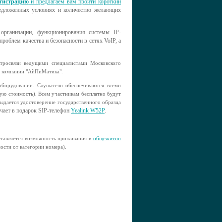
гистрацию
и предлагаем вам пройти короткий
редложенных условиях и количество желающих
организации, функционирования системы IP-
роблем качества и безопасности в сетях VoIP, а
тросвязи ведущими специалистами Московского
з компании "АйПиМатика".
оборудовании. Слушатели обеспечиваются всеми
ю стоимость). Всем участникам бесплатно будут
выдается удостоверение государственного образца
чает в подарок SIP-телефон
Yealink W52P
.
тавляется возможность проживания в
общежитии
ости от категории номера).