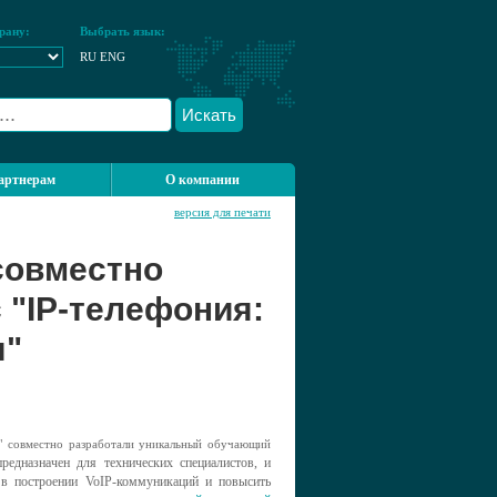
рану:
Выбрать язык:
RU
ENG
Искать
артнерам
О компании
версия для печати
совместно
 "IP-телефония:
я"
 совместно разработали уникальный обучающий
предназначен для технических специалистов, и
 в построении VoIP-коммуникаций и повысить