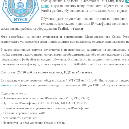
квалификацию в области IP-телефонии. Мы открываем
ре
опрос
с целью оценить вашу готовность обучаться на п
(чтобы разбить обучающихся на оптимальное число групп).
Обучение дает слушателю знание основных принципов 
телефонии, протоколов и шлюзов IP-телефонии, понимание п
также навыки работы на оборудовании
Yealink
и
Yeastar
.
Курс разработан на основе стандартов и рекомендаций Международного Союза Элек
технического университета связи и информатики при поддержке опытных консультантов и
В курсе лекционные занятия сочетаются с практическими занятиями на действующем 
необходимыми раздаточными материалами, необходимыми для обучения (включено в общу
предложены кофе-брейки во все дни обучения. В конце курса проводится тестирование и 
Каждый участник полу
о повышении квалификации, а также сертификат от "АйПиМатики".
Стоимость:
25850 руб. на одного человека, НДС не облагается
.
За отдельную плату возможен обед в столовой МТУСИ от 140 руб. Иногородним предос
университета
(стоимость проживания одного человека от 880 до 1980 руб./сутки в зависим
Содержание курса:
• Основные понятия и термины IP-телефонии (VoIP, RTP, RTCP)
• Протоколы IP-телефонии (SIP, SIGTRAN, MEGACO, MGCP)
• Сравнительный анализ протоколов сигнализации IP-телефонии
• Качество сервиса в сетях VoIP
• Безопасность в сетях VoIP
• Практикум на оборудовании Yeastar и Yealink