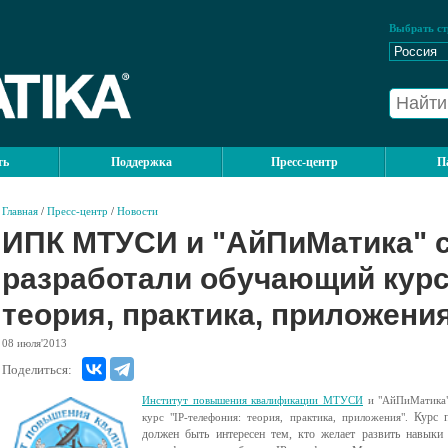
Выбрать ст
ть
Поддержка
Пресс-центр
П
Главная
/
Пресс-центр
/
Новости
ИПК МТУСИ и "АйПиМатика" 
разработали обучающий курс
теория, практика, приложени
08
июля'2013
Поделиться:
Институт повышения квалификации МТУСИ
и "АйПиМатика"
Курс 
курс "IP-телефония: теория, практика, приложения".
должен быть интересен тем, кто желает развить навыки