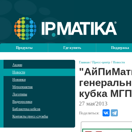
Продукты
Где купить
Поддержка
Главная
/
Пресс-центр
/
Новости
Акции
"АйПиМат
Новости
генеральн
Новинки
Мероприятия
кубка МГП
Логотипы
Видеоролики
27
мая'2013
Библиотека кейсов
Поделиться:
Контакты пресс-службы