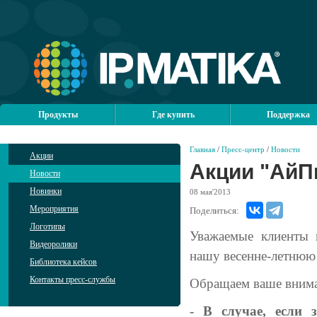
Продукты
Где купить
Поддержка
Главная
/
Пресс-центр
/
Новости
Акции
Акции "АйП
Новости
Новинки
08
мая'2013
Мероприятия
Поделиться:
Логотипы
Уважаемые клиенты 
Видеоролики
нашу весенне-летнюю 
Библиотека кейсов
Контакты пресс-службы
Обращаем ваше внима
- В случае, если 