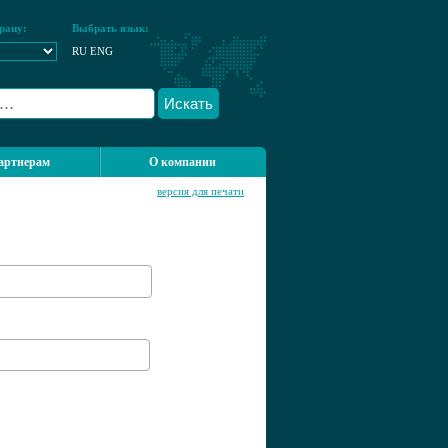
рану:
Выбрать язык:
RU
ENG
Искать
артнерам
О компании
версия для печати