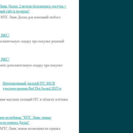
инк Доски: 2 недели бесплатного доступа +
ный гайд в подарок!
са МТС Линк Доски для компаний любого
я ВКС!
ополнительную скидку при покупке решений
я ВКС!
учите дополнительную скидку при покупке
Интерактивный дисплей ITC iHUB
удостоен премии Red Dot Award 2025 в
ние высоких позиций ITC в области эстетики
ем на вебинар "МТС Линк: новые
сти сервиса Доски"
"МТС Линк: новые возможности сервиса