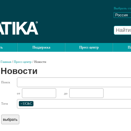
Выбрать ст
ть
Поддержка
Пресс-центр
П
Главная
/
Пресс-центр
/ Новости
Новости
Поиск
от
до
Теги
×
UC&C