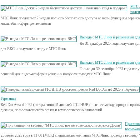
МТС Л
полез
МТС Линк предлагает 2 недели полного бесплатного доступа ко всем функциям серви
масштаба и сферы деятельности
Выгода с МТС Линк и решениями дл
До 31 декабря 2025 года получите д
для ВКС и получите выгоду с МТС Линк
Выгода с МТС Линк и решениями дл
Только до 30 сентября 2025 года пол
решений для видео-конференц-связи, и получите выгоду с МТС Линк.
Германии
Red Dot Award 2025 (интерактивный дисплей ITC iHUB): высшее международное призна
дизайна, пользовательского опыта и технологических инноваций
Приглаша
возможно
23 июля 2025 года в 11:00 (МСК) специалисты компании МТС Линк проведут вебинар 