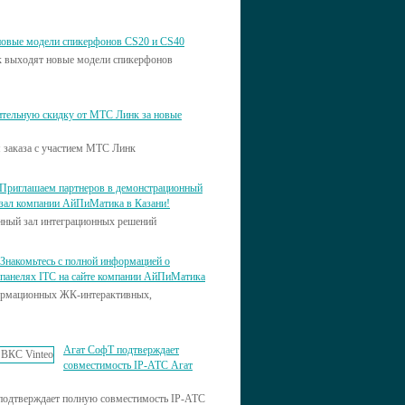
 новые модели спикерфонов CS20 и CS40
к выходят новые модели спикерфонов
тельную скидку от МТС Линк за новые
я заказа с участием МТС Линк
Приглашаем партнеров в демонстрационный
зал компании АйПиМатика в Казани!
нный зал интеграционных решений
Знакомьтесь с полной информацией о
панелях ITC на сайте компании АйПиМатика
формационных ЖК-интерактивных,
Агат СофТ подтверждает
совместимость IP-АТС Агат
подтверждает полную совместимость IP-АТС