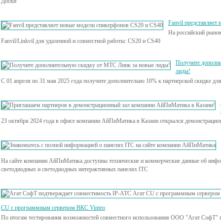
Доски"
Fanvil представляет
На российский рыно
Fanvil/Linkvil для удаленной и совместной работы: CS20 и CS40
Получите дополни
лиды!
С 01 апреля по 31 мая 2025 года получите дополнительно 10% к партнерской скидке дл
23 октября 2024 года в офисе компании АйПиМатика в Казани открылся демонстрацио
На сайте компании АйПиМатика доступны технические и коммерческие данные об ин
светодиодных и светодиодных интерактивных панелях ITC
CU с программным сервером ВКС Vinteo
По итогам тестирования возможностей совместного использования ООО "Агат СофТ" 