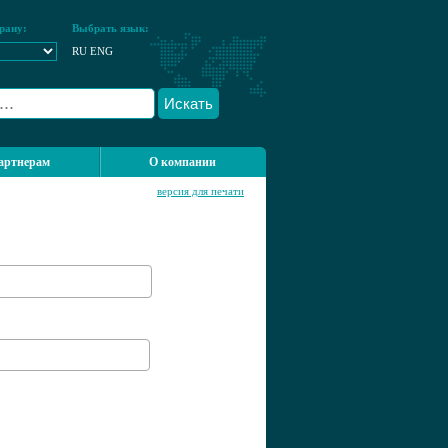
рану:
Выбрать язык:
RU
ENG
Искать
артнерам
О компании
версия для печати