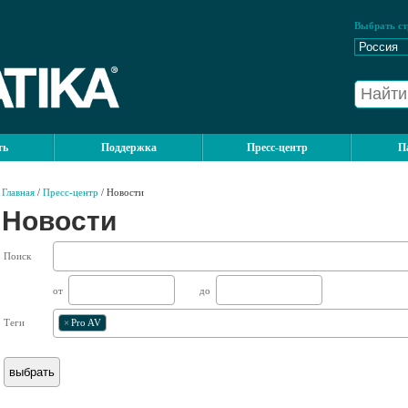
Выбрать ст
ть
Поддержка
Пресс-центр
П
Главная
/
Пресс-центр
/ Новости
Новости
Поиск
от
до
Теги
×
Pro AV