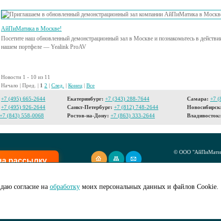
АйПиМатика в Москве!
Посетите наш обновленный демонстрационный зал в Москве и познакомьтесь в действии
нашем портфеле — Yealink ProAV
Новости 1 - 10 из 11
Начало | Пред. |
1
2
|
След.
|
Конец
|
Все
+7 (495) 665-2644
Екатеринбург:
+7 (343) 288-7644
Самара:
+7 (
+7 (495) 926-2644
Санкт-Петербург:
+7 (812) 748-2644
Новосибирск
+7 (843) 558-0068
Ростов-на-Дону:
+7 (863) 333-2644
Владивосток:
© ООО "АйПиМатик
на рассылку
Создание сайта -
I
даю согласие на
обработку
моих персональных данных и файлов Cookie.