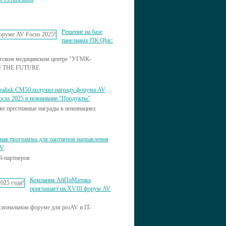
Решение на базе
панельных ПК Qbic:
ургском медицинском центре "УГМК-
ON THE FUTURE
ealink CM50 получил награду форума AV
ocus 2025 в номинации "Продукты"
две престижные награды в номинациях
ая программа для партнеров направления
AV
й-партнеров
Компания АйПиМатика
приглашает на XVIII форум AV
сиональном форуме для proAV и IT-