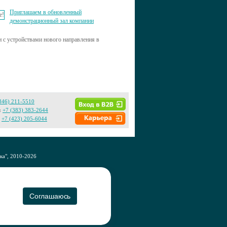
Приглашаем в обновленный
демонстрационный зал компании
 с устройствами нового направления в
846) 211-5510
:
+7 (383) 383-2644
+7 (423) 205-6044
а", 2010-2026
CO
Соглашаюсь