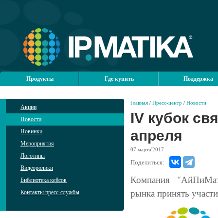
Продукты
Где купить
Поддержка
Главная
/
Пресс-центр
/
Новости
Акции
IV кубок св
Новости
апреля
Новинки
Мероприятия
07
марта'2017
Логотипы
Поделиться:
Видеоролики
Компания "АйПиМати
Библиотека кейсов
рынка принять участие
Контакты пресс-службы