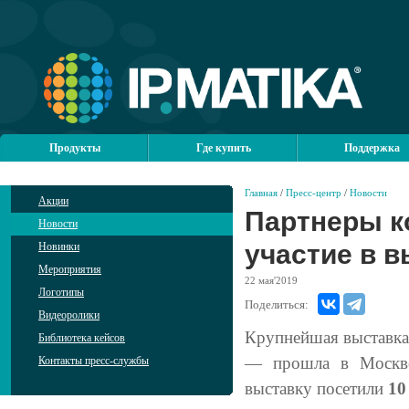
Продукты
Где купить
Поддержка
Главная
/
Пресс-центр
/
Новости
Акции
Партнеры к
Новости
участие в 
Новинки
Мероприятия
22
мая'2019
Логотипы
Поделиться:
Видеоролики
Крупнейшая выставка
Библиотека кейсов
— прошла в Москве
Контакты пресс-службы
выставку посетили
10