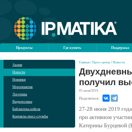
Продукты
Где купить
Поддержка
Главная
/
Пресс-центр
/
Новости
Акции
Двухдневны
Новости
получил вы
Новинки
Мероприятия
05
июля'2019
Логотипы
Поделиться:
Видеоролики
27-28 июня 2019 год
Библиотека кейсов
при активном участи
Контакты пресс-службы
Катерины Бурцевой (