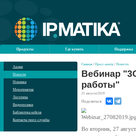
Продукты
Где купить
Поддержка
Главная
/
Пресс-центр
/
Новости
Акции
Вебинар "3C
Новости
работы"
Новинки
Мероприятия
21
августа'2019
Логотипы
Поделиться:
Видеоролики
Библиотека кейсов
Контакты пресс-службы
Во вторник, 27 авгус