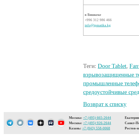
в Бишкеке
+996 312 986 466
info@ipmatika.kg
Теги:
Door Tablet
,
Fan
взрывозащищенные т
промышленные теле
средоустойчивые сред
Возврат к списку
Москва:
+7 (495) 665-2644
Екатерин
Москва:
+7 (495) 926-2644
Санкт-Пе
Казань:
+7 (843) 558-0068
Ростов-н