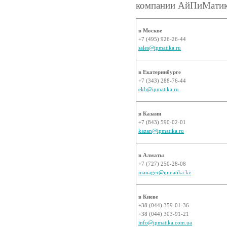
компании АйПиМатика
в Москве
+7 (495) 926-26-44
sales@ipmatika.ru
в Екатеринбурге
+7 (343) 288-76-44
ekb@ipmatika.ru
в Казани
+7 (843) 590-02-01
kazan@ipmatika.ru
в Алматы
+7 (727) 250-28-08
manager@ipmatika.kz
в Киеве
+38 (044) 359-01-36
+38 (044) 303-91-21
info@ipmatika.com.ua