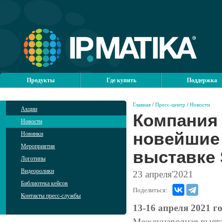
Продукты
Где купить
Поддержка
Главная
/
Пресс-центр
/
Новости
Акции
Компания
Новости
новейшие 
Новинки
Мероприятия
выставке 
Логотипы
Видеоролики
23
апреля'2021
Библиотека кейсов
Поделиться:
Контакты пресс-службы
13-16 апреля 2021 
Международная выста