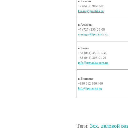
в Казани
+7 (843) 590-02-01
kazan@ipmatika.ru
в Алматы
+7 (727) 250-28-08
manager@ipmatika.kz
в Киеве
+38 (044) 359-01-36
+38 (044) 303-91-21
info@ipmatika.com.ua
в Бишкеке
+996 312 986 466
info@ipmatika.kg
Теги:
3cx
,
деловой ра