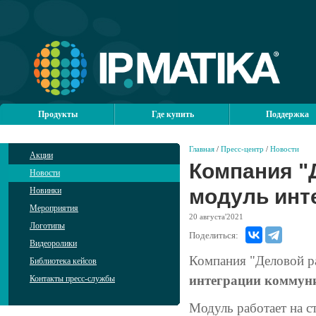
Продукты
Где купить
Поддержка
Главная
/
Пресс-центр
/
Новости
Акции
Компания "
Новости
модуль инт
Новинки
Мероприятия
20
августа'2021
Логотипы
Поделиться:
Видеоролики
Компания "Деловой р
Библиотека кейсов
интеграции коммун
Контакты пресс-службы
Модуль работает на с