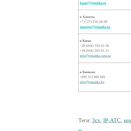
kazan@ipmatika.ru
в Алматы
+7 (727) 250-28-08
manager@ipmatika.kz
в Киеве
+38 (044) 359-01-36
+38 (044) 303-91-21
info@ipmatika.com.ua
в Бишкеке
+996 312 986 466
info@ipmatika.kg
Теги:
3cx
,
IP-АТС
,
но