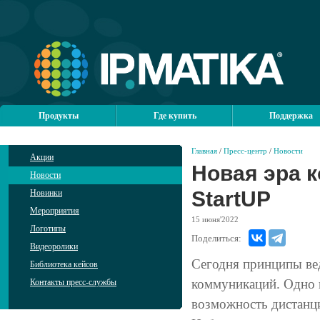
Продукты
Где купить
Поддержка
Главная
/
Пресс-центр
/
Новости
Акции
Новая эра 
Новости
StartUP
Новинки
Мероприятия
15
июня'2022
Логотипы
Поделиться:
Видеоролики
Сегодня принципы ве
Библиотека кейсов
коммуникаций. Одно 
Контакты пресс-службы
возможность дистанц