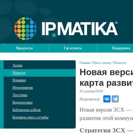
Продукты
Где купить
Поддержка
Главная
/
Пресс-центр
/
Новости
Акции
Новая верси
Новости
карта разви
Новинки
Мероприятия
29
декабря'2020
Логотипы
Поделиться:
Видеоролики
Новая версия 3CX — 
Библиотека кейсов
развития этой комму
Контакты пресс-службы
Стратегия 3CX —