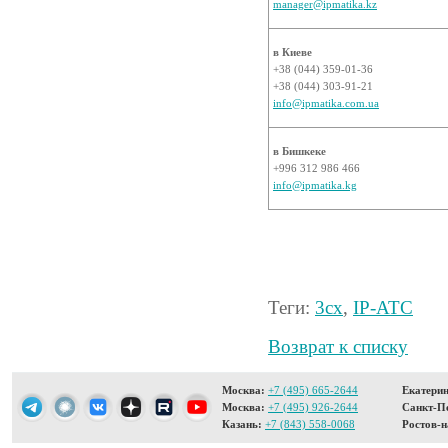
manager@ipmatika.kz
в Киеве
+38 (044) 359-01-36
+38 (044) 303-91-21
info@ipmatika.com.ua
в Бишкеке
+996 312 986 466
info@ipmatika.kg
Теги:
3cx
,
IP-АТС
Возврат к списку
Москва:
+7 (495) 665-2644
Екатерин
Москва:
+7 (495) 926-2644
Санкт-Пе
Казань:
+7 (843) 558-0068
Ростов-н