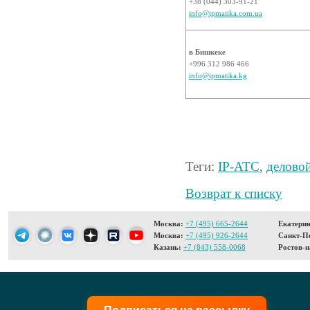
+38 (044) 303-91-21
info@ipmatika.com.ua
в Бишкеке
+996 312 986 466
info@ipmatika.kg
Теги:
IP-АТС
,
деловой
Возврат к списку
Москва:
+7 (495) 665-2644
Екатерин
Москва:
+7 (495) 926-2644
Санкт-Пе
Казань:
+7 (843) 558-0068
Ростов-н