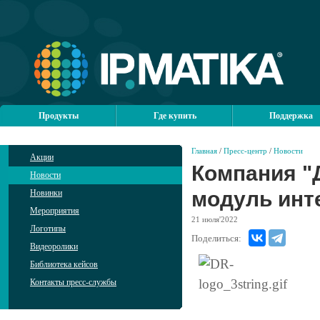
Продукты
Где купить
Поддержка
Главная
/
Пресс-центр
/
Новости
Акции
Компания "
Новости
модуль инт
Новинки
Мероприятия
21
июля'2022
Логотипы
Поделиться:
Видеоролики
Библиотека кейсов
Контакты пресс-службы