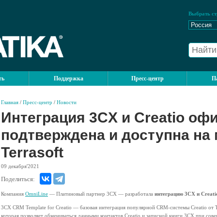
Выбрать ст
ть
Поддержка
Пресс-центр
П
Главная
/
Пресс-центр
/
Новости
Интеграция 3CX и Creatio оф
подтверждена и доступна на
Terrasoft
09
декабря'2021
Поделиться:
Компания
OmniLine
— Платиновый партнер 3СХ — разработала
интеграцию 3СХ и Creati
3CX CRM Template for Creatio — базовая интеграция популярной СRM-системы Creatio от T
которая позволяет обмениваться данными контактов Creatio и записной книги 3CX при сов