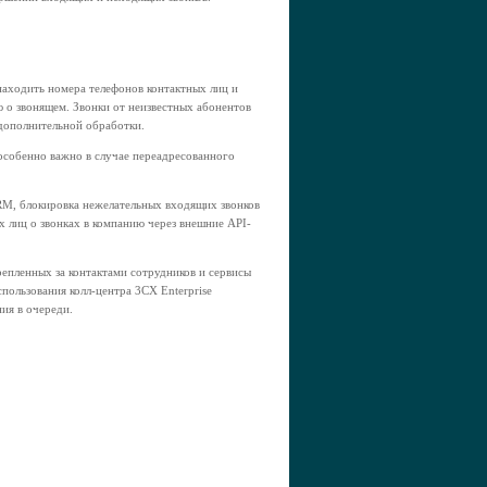
находить номера телефонов контактных лиц и
 о звонящем. Звонки от неизвестных абонентов
 дополнительной обработки.
 особенно важно в случае переадресованного
RM, блокировка нежелательных входящих звонков
 лиц о звонках в компанию через внешние API-
репленных за контактами сотрудников и сервисы
пользования колл-центра 3CX Enterprise
ия в очереди.