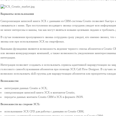
Варианты использования
Синхронизация записной книги 3CX с данными из CRM-системы Creatio позволяет быстро 
связываться с ними. При поступлении входящего звонка сотрудник увидит всю информацию
не менее интересны и важны, так как могут являться новыми целевыми лидами и требовать
В случае появления пропущенного звонка сотрудник сразу увидит, кто именно звонил, что
звонка или при использовании 3CX на смартфонах.
Важными функциями являются возможность ведения черного списка абонентов в Creatio C
или звонков конкурирующих компаний, а также возможность уведомления заинтересованных
интеграции.
Интеграция позволяет создавать и использовать сервисы адаптивной маршрутизации на зак
голосового самообслуживания абонентов при помощи 3CX Call Flow Designer. В случаях ис
возможно использовать skill-группы для маршрутизации абонентов или приоритеты ожидан
Возможности:
интеграция данных Creatio и 3CX;
синхронизация записной книги 3CX и контактов Creatio;
передача данных контакта Creatio CRM в 3CX в формате JSON.
Возможности на стороне 3CX:
использование 3CX CFD для работы с данными из Creatio CRM;
создание адаптивной маршрутизации звонка на основе данных из Creatio CRM;