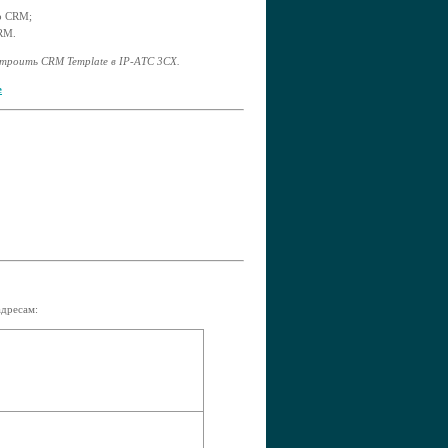
io CRM;
CRM.
строить CRM Template в IP-АТС 3CX.
е
дресам: