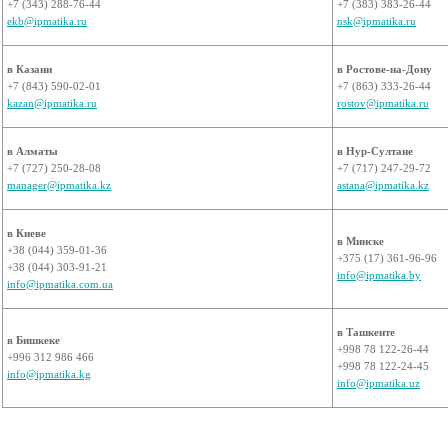
+7 (343) 288-76-44
+7 (383) 383-26-44
ekb@ipmatika.ru
nsk@ipmatika.ru
в Казани
в Ростове-на-Дону
+7 (843) 590-02-01
+7 (863) 333-26-44
kazan@ipmatika.ru
rostov@ipmatika.ru
в Алматы
в Нур-Султане
+7 (727) 250-28-08
+7 (717) 247-29-72
manager@ipmatika.kz
astana@ipmatika.kz
в Киеве
в Минске
+38 (044) 359-01-36
+375 (17) 361-96-96
+38 (044) 303-91-21
info@ipmatika.by
info@ipmatika.com.ua
в Ташкенте
в Бишкеке
+998 78 122-26-44
+996 312 986 466
+998 78 122-24-45
info@ipmatika.kg
info@ipmatika.uz