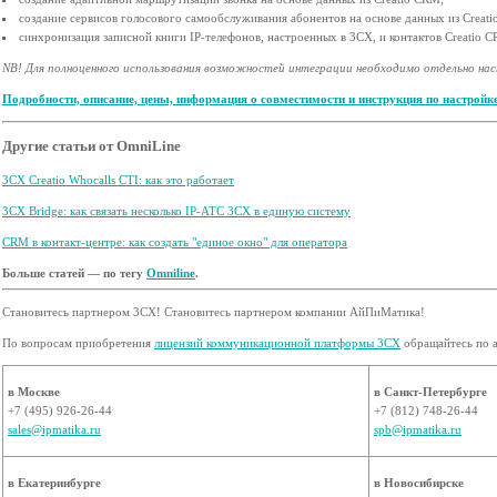
создание сервисов голосового самообслуживания абонентов на основе данных из Creat
синхронизация записной книги IP-телефонов, настроенных в 3CX, и контактов Creatio 
NB! Для полноценного использования возможностей интеграции необходимо отдельно на
Подробности, описание, цены, информация о совместимости и инструкция по настройк
Другие статьи от OmniLine
3CX Creatio Whocalls CTI: как это работает
3CX Bridge: как связать несколько IP-АТС 3CX в единую систему
CRM в контакт-центре: как создать "единое окно" для оператора
Больше статей — по тегу
Omniline
.
Становитесь партнером 3CX! Становитесь партнером компании АйПиМатика!
По вопросам приобретения
лицензий коммуникационной платформы 3CX
обращайтесь по а
в Москве
в Санкт-Петербурге
+7 (495) 926-26-44
+7 (812) 748-26-44
sales@ipmatika.ru
spb@ipmatika.ru
в Екатеринбурге
в Новосибирске