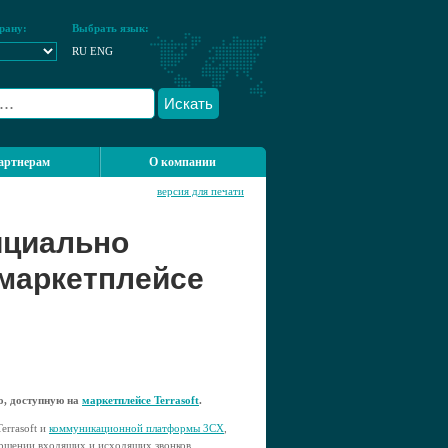
рану:
Выбрать язык:
RU
ENG
Искать
артнерам
О компании
версия для печати
ициально
 маркетплейсе
o, доступную на
маркетплейсе Terrasoft
.
errasoft и
коммуникационной платформы 3CX
,
ершении входящих и исходящих звонков.