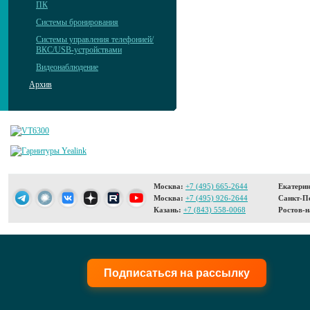
ПК
Системы бронирования
Системы управления телефонией/
ВКС/USB-устройствами
Видеонаблюдение
Архив
Москва:
+7 (495) 665-2644
Екатерин
Москва:
+7 (495) 926-2644
Санкт-Пе
Казань:
+7 (843) 558-0068
Ростов-н
Подписаться на рассылку