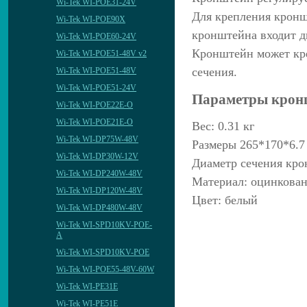
Wi-Tek WI-POE31-24V
Для крепления кронш
Wi-Tek WI-POE90X
кронштейна входит д
Wi-Tek WI-POE60-24V
Кронштейн может креп
Wi-Tek WI-POE51-48V v2
сечения.
Wi-Tek WI-POE51-48V
Wi-Tek WI-POE51-24V
Параметры крон
Wi-Tek WI-POE22E-O
Wi-Tek WI-POE21E-O
Вес: 0.31 кг
Wi-Tek WI-DP75W-48V
Размеры 265*170*6.
Wi-Tek WI-DP30W-12V
Диаметр сечения кро
Wi-Tek WI-DP240W-48V
Материал: оцинкован
Wi-Tek WI-DP120W-48V
Цвет: белый
Wi-Tek WI-DP480W-48V
Wi-Tek WI-SPD10KV-POE-
A
Wi-Tek WI-SPD10KV-POE
Wi-Tek WI-POE55-48V-60W
Wi-Tek WI-PE31E
Wi-Tek WI-PE51E