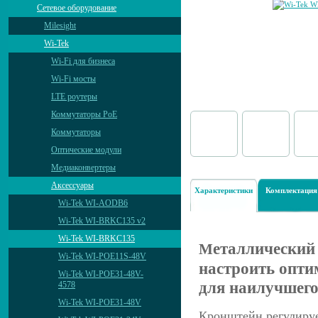
Сетевое оборудование
Milesight
Wi-Tek
Wi-Fi для бизнеса
Wi-Fi мосты
LTE роутеры
Коммутаторы PoE
Коммутаторы
Оптические модули
Медиаконвертеры
Аксессуары
Характеристики
Комплектация
Wi-Tek WI-AODB6
Wi-Tek WI-BRKC135 v2
Wi-Tek WI-BRKC135
еталлический
М
Wi-Tek WI-POE11S-48V
настроить опти
Wi-Tek WI-POE31-48V-
для наилучшего
4578
Wi-Tek WI-POE31-48V
Кронштейн регулируе