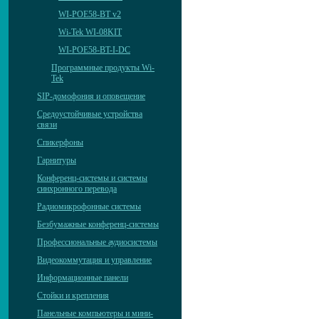
WI-POE58-BT v2
Wi-Tek WI-08KIT
WI-POE58-BT-I-DC
Программные продукты Wi-
Tek
SIP-домофония и оповещение
Средоустойчивые устройства
связи
Спикерфоны
Гарнитуры
Конференц-системы и системы
синхронного перевода
Радиомикрофонные системы
Безбумажные конференц-системы
Профессиональные аудиосистемы
Видеокоммутация и управление
Информационные панели
Стойки и крепления
Панельные компьютеры и мини-