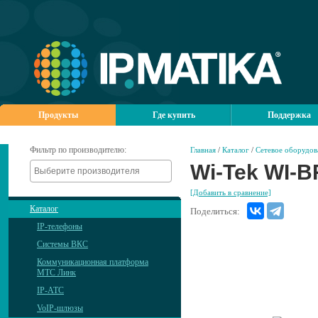
Продукты
Где купить
Поддержка
Фильтр по производителю:
Главная
/
Каталог
/
Сетевое оборудов
Wi-Tek WI-
[Добавить в сравнение]
Каталог
Поделиться:
IP-телефоны
Системы ВКС
Коммуникационная платформа
МТС Линк
IP-АТС
VoIP-шлюзы