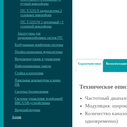
ручной микрофоны
ITC T-521US радиосистема 2
головных микрофона
ITC T-521UW 1 петличный +1
головной микрофоны
Аксессуары для
радиомикрофонных систем ITC
Безбумажные конференц-системы
Профессиональные аудиосистемы
Видеокоммутация и управление
Характеристики
Комплектация
Информационные панели
Стойки и крепления
Панельные компьютеры и мини-
ПК
Техническое опи
Системы бронирования
Частотный диапаз
Системы управления телефонией/
ВКС/USB-устройствами
Модуляция: широк
Видеонаблюдение
Количество канало
Архив
одновременно)