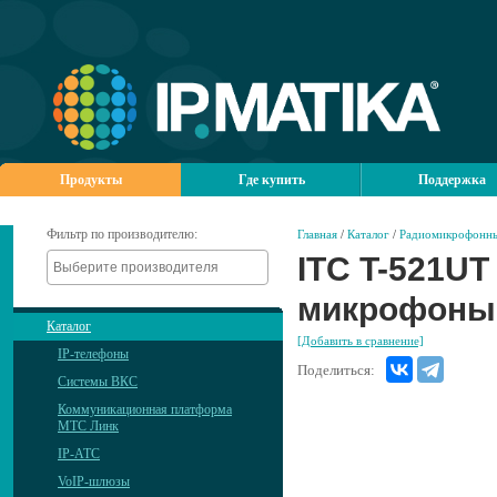
Продукты
Где купить
Поддержка
Фильтр по производителю:
Главная
/
Каталог
/
Радиомикрофонны
ITC T-521UT
микрофоны
Каталог
[Добавить в сравнение]
IP-телефоны
Поделиться:
Системы ВКС
Коммуникационная платформа
МТС Линк
IP-АТС
VoIP-шлюзы