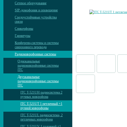
Сетевое оборудование
SIP-домофония и оповещение
Средоустойчивые устройства
связи
Спикерфоны
Гарнитуры
Конференц-системы и системы
синхронного перевода
Радиомикрофонные системы
Одноканальные
радиомикрофонные системы
ITC
Двухканальные
радиомикрофонные системы
ITC
ITC T-521UH радиосистема 2
ручных микрофона
ITC T-521UT 1 петличный +1
ручной микрофоны
ITC T-521UL радиосистема, 2
петличных микрофона
ITC T-521UV 1 головной +1