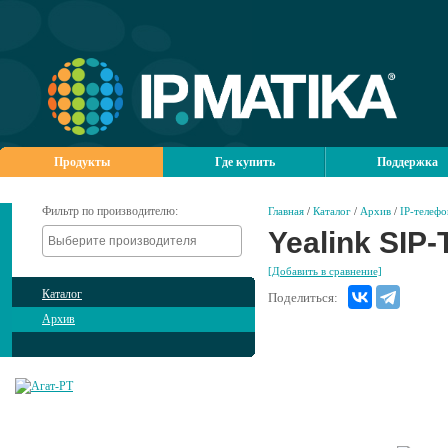
Продукты
Где купить
Поддержка
Фильтр по производителю:
Главная
/
Каталог
/
Архив
/
IP-телеф
Yealink SIP-
[Добавить в сравнение]
Каталог
Поделиться:
Архив