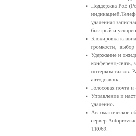
Поддержка РоЕ (Po
индикацией.Телефо
удаленная записная
быстрый и ускорен
Блокировка клавиа
громкости, выбор 
Удержание и ожида
конференц-связь, 
интерком-вызов: P
автодозвона.
Голосовая почта и
Управление и наст
удаленно.
Автоматическое об
сервер Autoprovi
TR069.