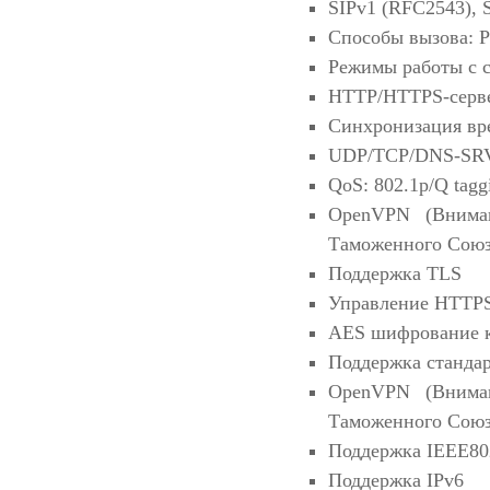
SIPv1 (RFC2543), 
Способы вызова: Pr
Режимы работы с 
HTTP/HTTPS-серв
Синхронизация вр
UDP/TCP/DNS-SR
QoS: 802.1p/Q tag
OpenVPN (Вниман
Таможенного Союз
Поддержка TLS
Управление HTTPS
AES шифрование 
Поддержка станда
OpenVPN (Вниман
Таможенного Союз
Поддержка IEEE80
Поддержка IPv6