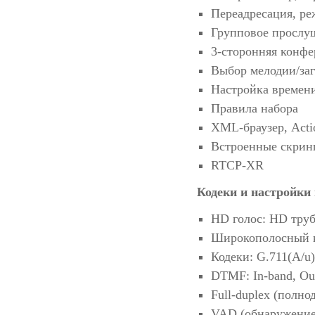
Переадресация, ре
Групповое прослу
3-сторонняя конф
Выбор мелодии/заг
Настройка времен
Правила набора
XML-браузер, Act
Встроенные скри
RTCP-XR
Кодеки и настройки 
HD голос: HD тру
Широкополосный к
Кодеки: G.711(A/u
DTMF: In-band, Ou
Full-duplex (полно
VAD (обнаружение