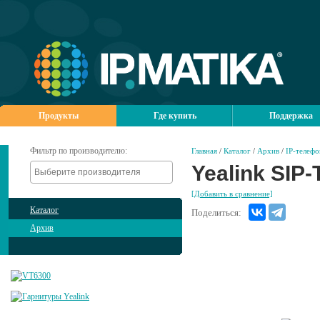
Продукты
Где купить
Поддержка
Фильтр по производителю:
Главная
/
Каталог
/
Архив
/
IP-телеф
Yealink SIP
[Добавить в сравнение]
Каталог
Поделиться:
Архив