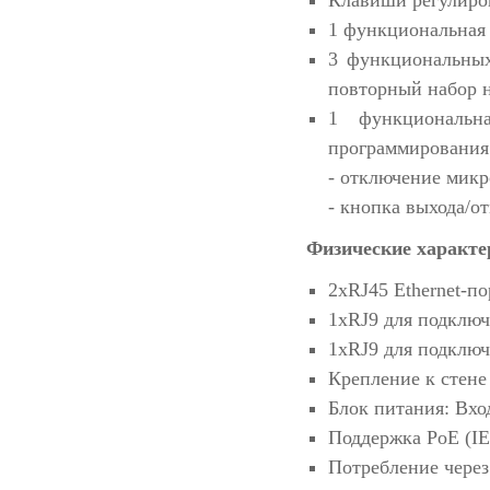
Клавиши регулиро
1 функциональная
3 функциональных
повторный набор н
1 функциональн
программирования
- отключение микр
- кнопка выхода/о
Физические характе
2хRJ45 Ethernet-п
1хRJ9 для подключ
1хRJ9 для подклю
Крепление к стене
Блок питания: Вхо
Поддержка PoE (IEE
Потребление через 