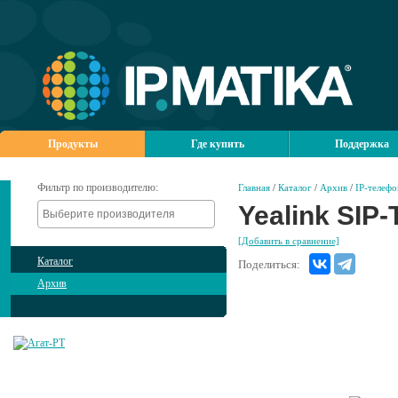
Продукты
Где купить
Поддержка
Фильтр по производителю:
Главная
/
Каталог
/
Архив
/
IP-телеф
Yealink SIP
[Добавить в сравнение]
Каталог
Поделиться:
Архив