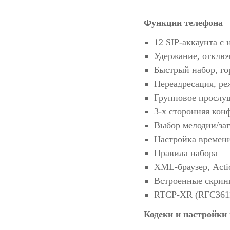
Функции телефона
12 SIP-аккаунта с
Удержание, отклю
Быстрый набор, го
Переадресация, ре
Групповое прослу
3-х сторонняя кон
Выбор мелодии/заг
Настройка времен
Правила набора
XML-браузер, Act
Встроенные скри
RTCP-XR (RFC361
Кодеки и настройки 