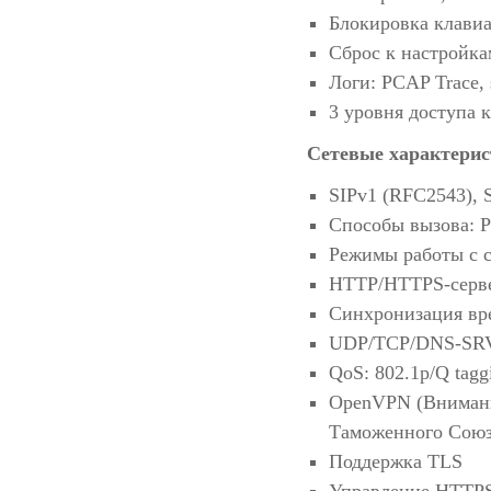
Блокировка клави
Сброс к настройка
Логи: PCAP Trace, 
3 уровня доступа 
Сетевые характерис
SIPv1 (RFC2543), 
Способы вызова: Pr
Режимы работы с 
HTTP/HTTPS-серв
Синхронизация вр
UDP/TCP/DNS-SRV
QoS: 802.1p/Q tag
OpenVPN (Внимание
Таможенного Cоюз
Поддержка TLS