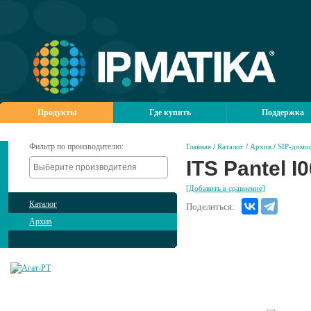
Продукты
Где купить
Поддержка
Фильтр по производителю:
Главная
/
Каталог
/
Архив
/
SIP-домо
ITS Pantel I
[Добавить в сравнение]
Каталог
Поделиться:
Архив