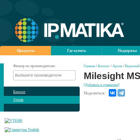
Продукты
Где купить
Поддержка
Фильтр по производителю:
Главная
/
Каталог
/
Архив
/
Видеонаб
Milesight M
[Добавить в сравнение]
Каталог
Поделиться:
Архив