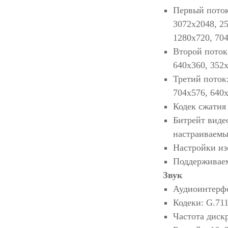
Первый поток:
3072x2048, 2
1280x720, 70
Второй поток:
640x360, 352x
Третий поток:
704x576, 640x
Кодек сжатия
Битрейт виде
настраиваемы
Настройки изо
Поддерживаемы
Звук
Аудиоинтерфе
Кодеки: G.71
Частота диск