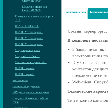
Спрут SR 4000
Модули и опции для
Спрут SR 4000
Характеристики
Комплектация
Коммуникационная платформа
3CX
IP АТС Yeastar PSE
Состав
: сервер Spru
IP-АТС Yeastar серии P
IP-АТС Yeastar серии S
В комплект поставк
IP-АТС Yeastar серии C
2 блока питания, 
Модули расширения
электропитания по 
Модули ПО IP-АТС
Dry Contacs Contro
Система оповещения J&R
IP-АТС серии N
контактов для дис
IP-АТС серии U
подключение систе
VoIP-шлюзы
Web-client (Спрут-W
Сетевое оборудование
Технические характ
SIP-домофония и оповещение
Средоустойчивые устройства
Тип и кол-во канало
связи