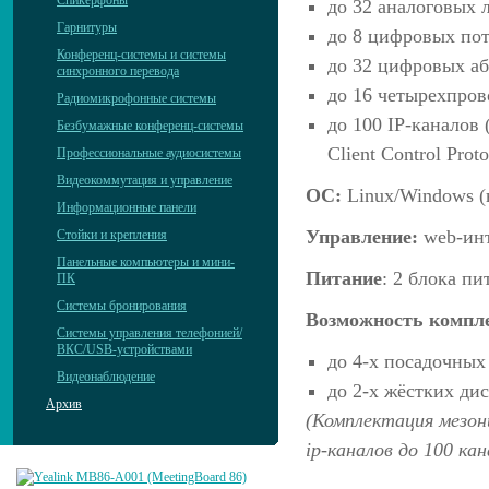
Спикерфоны
до 32 аналоговых
Гарнитуры
до 8 цифровых пот
Конференц-системы и системы
до 32 цифровых а
синхронного перевода
до 16 четырехпро
Радиомикрофонные системы
до 100 IP-каналов 
Безбумажные конференц-системы
Client Control Proto
Профессиональные аудиосистемы
Видеокоммутация и управление
OC:
Linux/Windows (
Информационные панели
Управление:
web-инт
Стойки и крепления
Панельные компьютеры и мини-
Питание
: 2 блока п
ПК
Системы бронирования
Возможность компл
Системы управления телефонией/
ВКС/USB-устройствами
до 4-х посадочных
Видеонаблюдение
до 2-х жёстких ди
Архив
(Комплектация мезон
ip-каналов до 100 кан