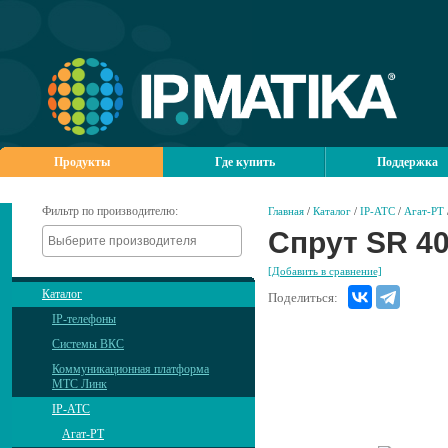
Продукты
Где купить
Поддержка
Фильтр по производителю:
Главная
/
Каталог
/
IP-АТС
/
Агат-РТ
Спрут SR 40
[Добавить в сравнение]
Каталог
Поделиться:
IP-телефоны
Системы ВКС
Коммуникационная платформа
МТС Линк
IP-АТС
Агат-РТ