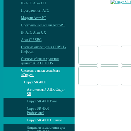
IP-АТС Агат CU
Программная АТС
Модули Агат-РТ
Программные опции Агат-РТ
IP-АТС Агат UX
Агат CU SBC
Система оповещения СПРУТ-
Информ
Система сбора и хранения
данных АГАТ CU DS
Системы записи семейства
«Спрут»
Спрут SR 4000
Автономный АПК Спрут
SR
Спрут SR 4000 Base
Спрут SR 4000
Professional
Спрут SR 4000 Ultimate
Лицензии и мезонины для