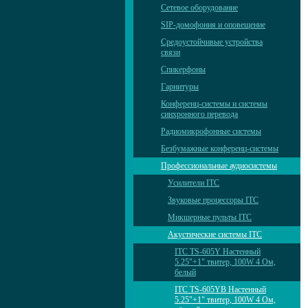
Сетевое оборудование
SIP-домофония и оповещение
Средоустойчивые устройства
связи
Спикерфоны
Гарнитуры
Конференц-системы и системы
синхронного перевода
Радиомикрофонные системы
Безбумажные конференц-системы
Профессиональные аудиосистемы
Усилители ITC
Звуковые процессоры ITC
Микшерные пульты ITC
Акустические системы ITC
ITC TS-605Y Настенный
5.25"+1" твитер, 100W 4 Ом,
белый
ITC TS-605YB Настенный
5.25"+1" твитер, 100W 4 Ом,