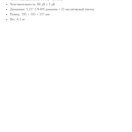
Чувствительность: 86 дБ ± 3 дБ
Динамики: 5.25″ СЧ-НЧ динамик + 25 мм шёлковый твитер
Размер: 185 × 105 × 337 мм
Вес: 4.1 кг