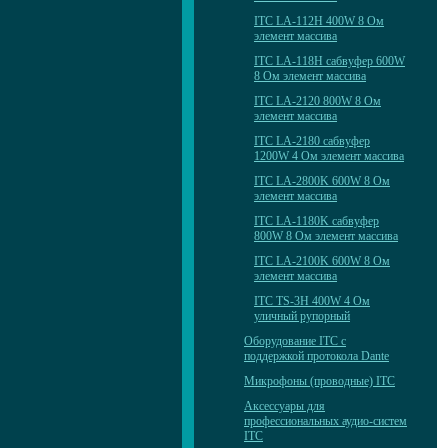
ITC LA-112H 400W 8 Ом
элемент массива
ITC LA-118H сабвуфер 600W
8 Ом элемент массива
ITC LA-2120 800W 8 Ом
элемент массива
ITC LA-2180 сабвуфер
1200W 4 Ом элемент массива
ITC LA-2800K 600W 8 Ом
элемент массива
ITC LA-1180K сабвуфер
800W 8 Ом элемент массива
ITC LA-2100K 600W 8 Ом
элемент массива
ITC TS-3H 400W 4 Ом
уличный рупорный
Оборудование ITC с
поддержкой протокола Dante
Микрофоны (проводные) ITC
Аксессуары для
профессиональных аудио-систем
ITC