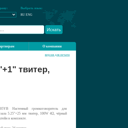
рану:
Выбрать язык:
RU
ENG
Искать
артнерам
О компании
версия для печати
+1" твитер,
05YB Настенный громкоговоритель для
-зала 5.25"+25 мм твитер, 100W 4Ω, чёрный
штейн в комплекте.