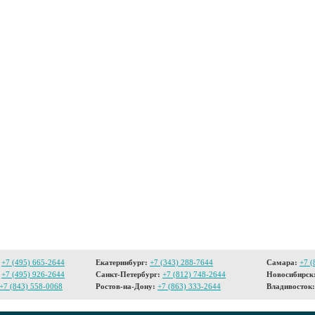
+7 (495) 665-2644
Екатеринбург:
+7 (343) 288-7644
Самара:
+7 (
+7 (495) 926-2644
Санкт-Петербург:
+7 (812) 748-2644
Новосибирск
+7 (843) 558-0068
Ростов-на-Дону:
+7 (863) 333-2644
Владивосток: