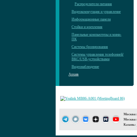
Распределители питания
Видеокоммутация и управление
Информационные панели
Стойки и крепления
Панельные компьютеры и мини-
ПК
Системы бронирования
Системы управления телефонией/
ВКС/USB-устройствами
Видеонаблюдение
Архив
Москва:
Москва:
Казань: