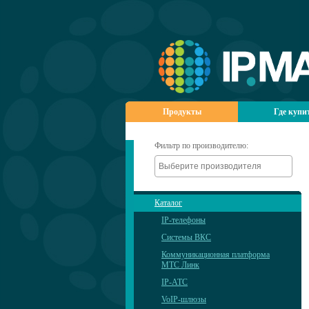
Продукты
Где купи
Фильтр по производителю:
Каталог
IP-телефоны
Системы ВКС
Коммуникационная платформа
МТС Линк
IP-АТС
VoIP-шлюзы