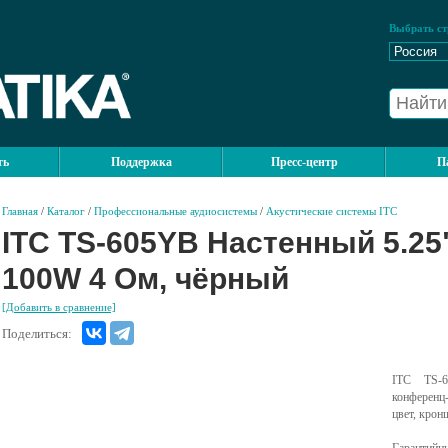
Выбрать ст
ть
Поддержка
Пресс-центр
П
Главная
/
Каталог
/
Профессиональные аудиосистемы
/
Акустические системы ITC
ITC TS-605YB Настенный 5.25"
100W 4 Ом, чёрный
[Добавить в сравнение]
Поделиться:
ITC TS-6
конференц
цвет, крон