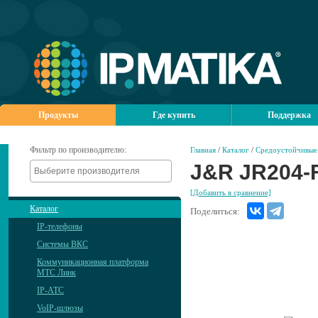
Продукты
Где купить
Поддержка
Фильтр по производителю:
Главная
/
Каталог
/
Средоустойчивые 
J&R JR204-
[Добавить в сравнение]
Каталог
Поделиться:
IP-телефоны
Системы ВКС
Коммуникационная платформа
МТС Линк
IP-АТС
VoIP-шлюзы