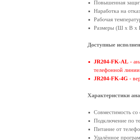
Повышенная защит
Наработка на отказ
Рабочая температур
Размеры (Ш x В x Г
Доступные исполне
JR204-FK-AL
- ан
телефонной линии
JR204-FK-4G
- ве
Характеристики ана
Совместимость со
Подключение по т
Питание от телеф
Удалённое програ