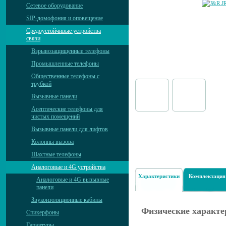
Сетевое оборудование
SIP-домофония и оповещение
Средоустойчивые устройства
связи
Взрывозащищенные телефоны
Промышленные телефоны
Общественные телефоны с
трубкой
Вызывные панели
Асептические телефоны для
чистых помещений
Вызывные панели для лифтов
Колонны вызова
Шахтные телефоны
Аналоговые и 4G устройства
Характеристики
Комплектация
Аналоговые и 4G вызывные
панели
Звукоизоляционные кабины
Физические характе
Спикерфоны
Гарнитуры