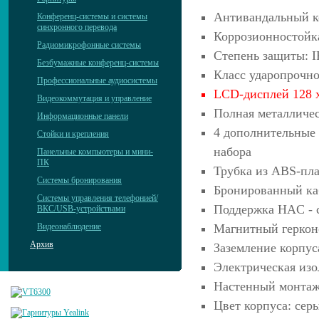
Антивандальный ко
Конференц-системы и системы
синхронного перевода
Коррозионностойк
Радиомикрофонные системы
Степень защиты: I
Безбумажные конференц-системы
Класс ударопрочно
Профессиональные аудиосистемы
LCD-дисплей 128 x
Видеокоммутация и управление
Полная металличес
Информационные панели
4 дополнительные
Стойки и крепления
набора
Панельные компьютеры и мини-
ПК
Трубка из ABS-пл
Системы бронирования
Бронированный каб
Системы управления телефонией/
Поддержка HAC - 
ВКС/USB-устройствами
Видеонаблюдение
Магнитный геркон
Архив
Заземление корпус
Электрическая изо
Настенный монта
Цвет корпуса: серы