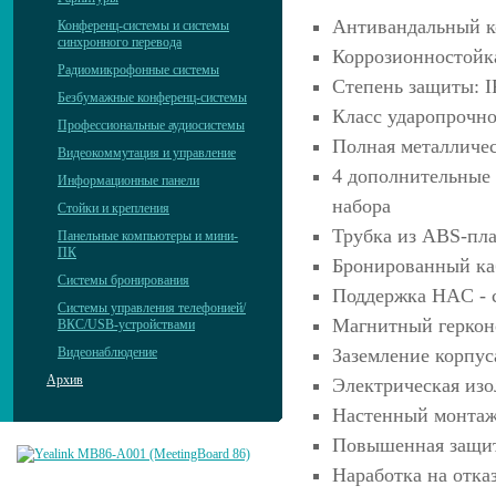
Антивандальный к
Конференц-системы и системы
синхронного перевода
Коррозионностойк
Радиомикрофонные системы
Степень защиты: I
Безбумажные конференц-системы
Класс ударопрочно
Профессиональные аудиосистемы
Полная металличес
Видеокоммутация и управление
4 дополнительные
Информационные панели
набора
Стойки и крепления
Трубка из ABS-пл
Панельные компьютеры и мини-
ПК
Бронированный каб
Системы бронирования
Поддержка HAC - 
Системы управления телефонией/
Магнитный геркон
ВКС/USB-устройствами
Видеонаблюдение
Заземление корпус
Архив
Электрическая изо
Настенный монта
Повышенная защит
Наработка на отказ