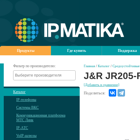
Продукты
Где купить
Поддержка
Фильтр по производителю:
Главная
/
Каталог
/
Средоустойчивые 
J&R JR205-
[Добавить в сравнение]
Каталог
Поделиться:
IP-телефоны
Системы ВКС
Коммуникационная платформа
МТС Линк
IP-АТС
VoIP-шлюзы