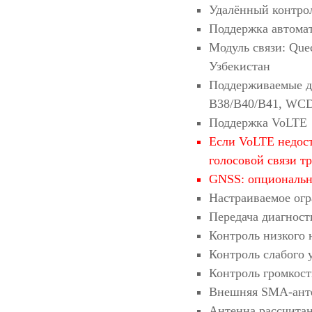
Удалённый контрол
Поддержка автомат
Модуль связи: Que
Узбекистан
Поддерживаемые д
B38/B40/B41, WC
Поддержка VoLTE
Если VoLTE недост
голосовой связи т
GNSS: опциональ
Настраиваемое огр
Передача диагнос
Контроль низкого
Контроль слабого 
Контроль громкос
Внешняя SMA-анте
Антенна рассчита