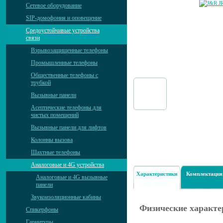
Сетевое оборудование
SIP-домофония и оповещение
Средоустойчивые устройства
связи
Взрывозащищенные телефоны
Промышленные телефоны
Общественные телефоны с
трубкой
Вызывные панели
Асептические телефоны для
чистых помещений
Вызывные панели для лифтов
Колонны вызова
Шахтные телефоны
Аналоговые и 4G устройства
Характеристики
Комплектация
Аналоговые и 4G вызывные
панели
Звукоизоляционные кабины
Физические характе
Спикерфоны
Гарнитуры