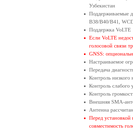
Узбекистан
Поддерживаемые д
B38/B40/B41, WC
Поддержка VoLTE
Если VoLTE недост
голосовой связи т
GNSS: опциональ
Настраиваемое огр
Передача диагнос
Контроль низкого
Контроль слабого 
Контроль громкос
Внешняя SMA-анте
Антенна рассчита
Перед установкой 
совместимость гол