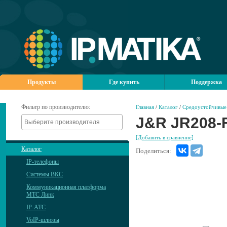
Продукты
Где купить
Поддержка
Фильтр по производителю:
Главная
/
Каталог
/
Средоустойчивые 
J&R JR208-
[Добавить в сравнение]
Каталог
Поделиться:
IP-телефоны
Системы ВКС
Коммуникационная платформа
МТС Линк
IP-АТС
VoIP-шлюзы