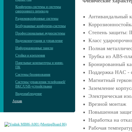
Физические характе
Конференц-системы и системы
синхронного перевода
Антивандальный к
Радиомикрофонные системы
Коррозионностойк
Безбумажные конференц-системы
Степень защиты: I
Профессиональные аудиосистемы
Класс ударопрочно
Видеокоммутация и управление
Полная металличес
Информационные панели
Стойки и крепления
Трубка из ABS-пл
Панельные компьютеры и мини-
Бронированный каб
ПК
Поддержка HAC - 
Системы бронирования
Магнитный геркон
Системы управления телефонией/
ВКС/USB-устройствами
Заземление корпус
Видеонаблюдение
Электрическая изо
Архив
Врезной монтаж
Повышенная защит
Наработка на отказ
Рабочая температур