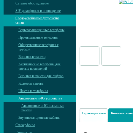
Сетевое оборудование
SIP-домофония и оповещение
Средоустойчивые устройства
связи
Взрывозащищенные телефоны
Промышленные телефоны
Общественные телефоны с
трубкой
Вызывные панели
Асептические телефоны для
чистых помещений
Вызывные панели для лифтов
Колонны вызова
Шахтные телефоны
Аналоговые и 4G устройства
Аналоговые и 4G вызывные
панели
Характеристики
Комплектация
Звукоизоляционные кабины
Спикерфоны
Гарнитуры