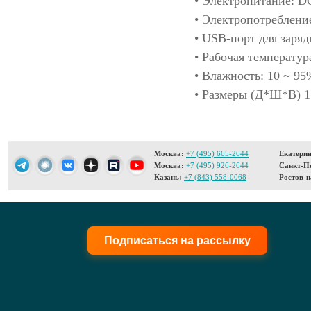
• Электропитание: D
• Электропотребление
• USB-порт для заря
• Рабочая температур
• Влажность: 10 ~ 95
• Размеры (Д*Ш*В)
Москва:
+7 (495) 665-2644
Екатерин
Москва:
+7 (495) 926-2644
Санкт-Пе
Казань:
+7 (843) 558-0068
Ростов-н
Подписаться на рассылку