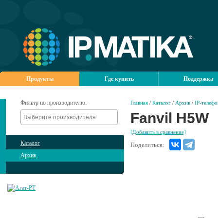
Продукты
Где купить
Поддержка
Фильтр по производителю:
Главная
/
Каталог
/
Архив
/
IP-телеф
Fanvil H5W
[Добавить в сравнение]
Каталог
Поделиться:
Архив